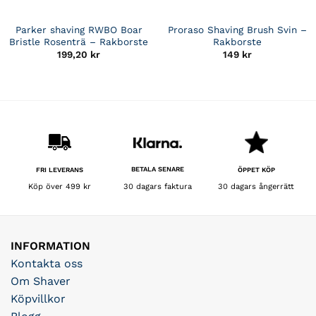
Parker shaving RWBO Boar
Proraso Shaving Brush Svin –
Bristle Rosenträ – Rakborste
Rakborste
199,20
kr
149
kr
BETALA SENARE
FRI LEVERANS
ÖPPET KÖP
30 dagars faktura
Köp över 499 kr
30 dagars ångerrätt
INFORMATION
Kontakta oss
Om Shaver
Köpvillkor