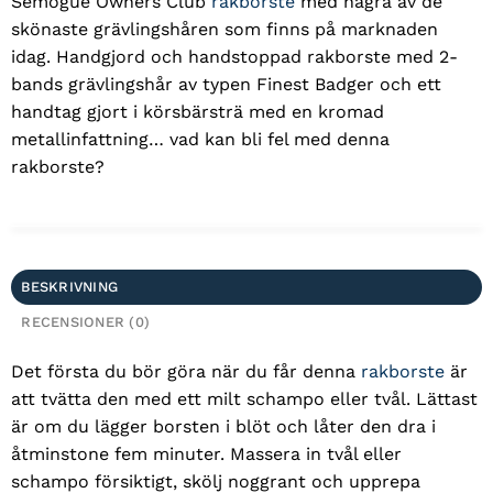
Semogue Owners Club
rakborste
med några av de
skönaste grävlingshåren som finns på marknaden
idag. Handgjord och handstoppad rakborste med 2-
bands grävlingshår av typen Finest Badger och ett
handtag gjort i körsbärsträ med en kromad
metallinfattning… vad kan bli fel med denna
rakborste?
BESKRIVNING
RECENSIONER (0)
Det första du bör göra när du får denna
rakborste
är
att tvätta den med ett milt schampo eller tvål. Lättast
är om du lägger borsten i blöt och låter den dra i
åtminstone fem minuter. Massera in tvål eller
schampo försiktigt, skölj noggrant och upprepa