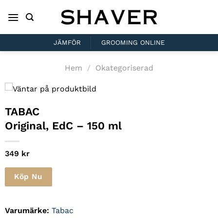
Skip
to
content
JÄMFÖR
GROOMING ONLINE
Hem
/
Okategoriserad
TABAC
Original, EdC – 150 ml
349
kr
Köp Nu
Varumärke:
Tabac