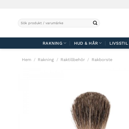
Skip
to
content
Sök
efter:
RAKNING
HUD & HÅR
LIVSSTIL
Hem
/
Rakning
/
Raktillbehör
/
Rakborste