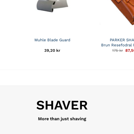
Muhle Blade Guard
PARKER SHA
Brun Resefodral 
Det
39,20
kr
175
kr
87,
ursp
prise
var:
175 k
SHAVER
More than just shaving