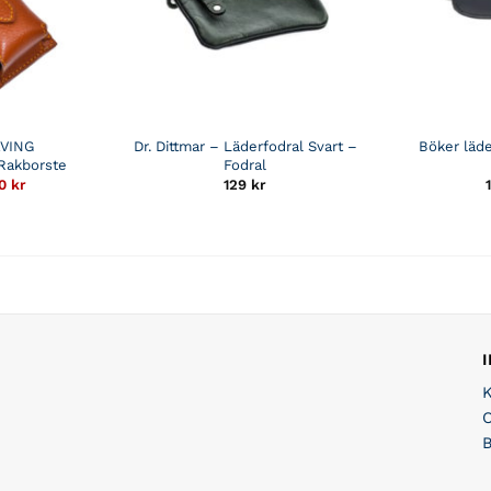
VING
Dr. Dittmar – Läderfodral Svart –
Böker läde
Rakborste
Fodral
Det
50
kr
129
kr
rungliga
nuvarande
t
priset
är:
r.
87,50 kr.