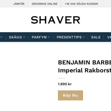
JÄMFÖR
GROOMING ONLINE
+16 000 NÖJDA KUNDER
SKÄGG
PARFYM
PRESENTTIPS
SALE
V
BENJAMIN BARB
Imperial Rakbors
1.895
kr
Köp Nu