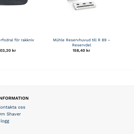
rfodral för rakkniv
Mühle Reservhuvud till R 89 –
Reservdel
103,20
kr
158,40
kr
INFORMATION
Kontakta oss
Om Shaver
Blogg