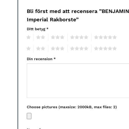
Bli först med att recensera ”BENJAMI
Imperial Rakborste”
Ditt betyg
*
1
2
3
4
5
1
2
3
4
5
Din recension
*
Choose pictures (maxsize: 2000kB, max files: 2)