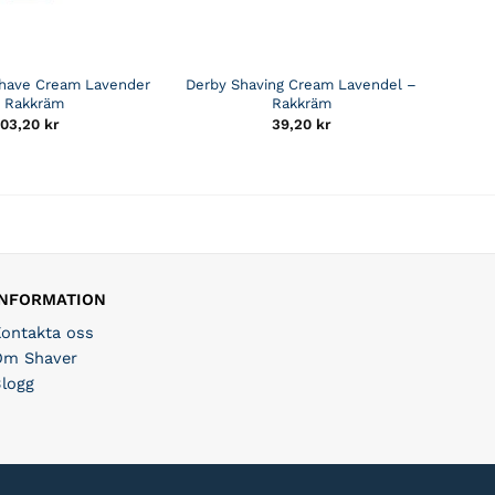
have Cream Lavender
Derby Shaving Cream Lavendel –
 Rakkräm
Rakkräm
103,20
kr
39,20
kr
INFORMATION
Kontakta oss
Om Shaver
Blogg