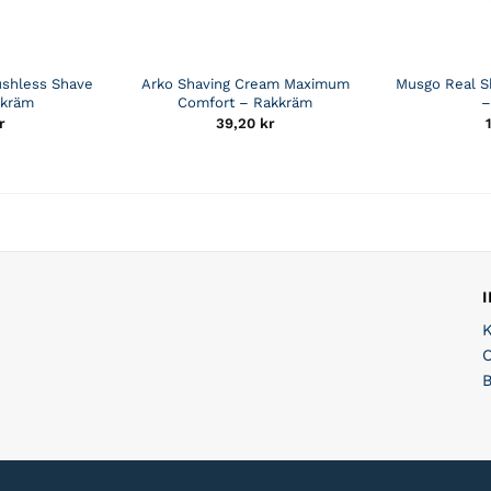
ushless Shave
Arko Shaving Cream Maximum
Musgo Real S
kkräm
Comfort – Rakkräm
–
r
39,20
kr