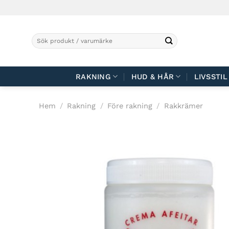
Skip
to
content
Sök
efter:
RAKNING
HUD & HÅR
LIVSSTIL
Hem
/
Rakning
/
Före rakning
/
Rakkrämer