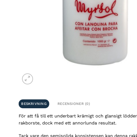
BESKRIVNING
RECENSIONER (0)
För att få till ett underbart krämigt och glansigt löd
rakborste, dock med ett annorlunda resultat.
Tack vare den semisolida konsistensen kan denna rakk