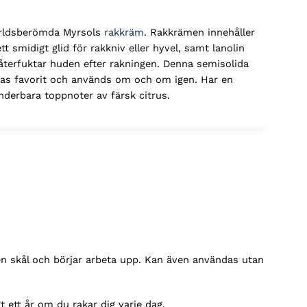
ärldsberömda Myrsols
rakkräm
. Rakkrämen innehåller
tt smidigt glid för rakkniv eller hyvel, samt lanolin
återfuktar huden efter rakningen. Denna semisolida
as favorit och används om och om igen. Har en
nderbara toppnoter av färsk citrus.
n skål och börjar arbeta upp. Kan även användas utan
ett år om du rakar dig varje dag.