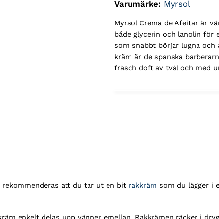
Varumärke:
Myrsol
Myrsol Crema de Afeitar är v
både glycerin och lanolin för e
som snabbt börjar lugna och 
kräm är de spanska barberarn
fräsch doft av tvål och med u
der rekommenderas att du tar ut en bit
rakkräm
som du lägger i e
räm enkelt delas upp vänner emellan. Rakkrämen räcker i drygt 