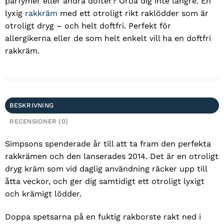
parfymer eller andra dofter? Oroa dig inte längre. En
lyxig
rakkräm
med ett otroligt rikt raklödder som är
otroligt dryg – och helt doftfri. Perfekt för
allergikerna eller de som helt enkelt vill ha en doftfri
rakkräm.
BESKRIVNING
RECENSIONER (0)
Simpsons spenderade år till att ta fram den perfekta
rakkrämen och den lanserades 2014. Det är en otroligt
dryg kräm som vid daglig användning räcker upp till
åtta veckor, och ger dig samtidigt ett otroligt lyxigt
och krämigt lödder.
Doppa spetsarna på en fuktig rakborste rakt ned i